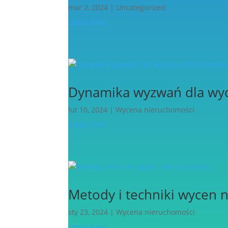
mar 2, 2024
|
Uncategorized
czytaj dalej
Dynamika wyzwań dla wy
lut 10, 2024
|
Wycena nieruchomości
czytaj dalej
Metody i techniki wycen 
sty 23, 2024
|
Wycena nieruchomości
czytaj dalej